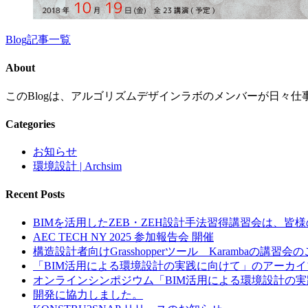
Blog記事一覧
About
このBlogは、アルゴリズムデザインラボのメンバーが日々仕
Categories
お知らせ
環境設計 | Archsim
Recent Posts
BIMを活用したZEB・ZEH設計手法習得講習会は、
AEC TECH NY 2025 参加報告会 開催
構造設計者向けGrasshopperツール Karambaの講習会
「BIM活用による環境設計の実践に向けて」のアーカ
オンラインシンポジウム「BIM活用による環境設計の
開発に協力しました。