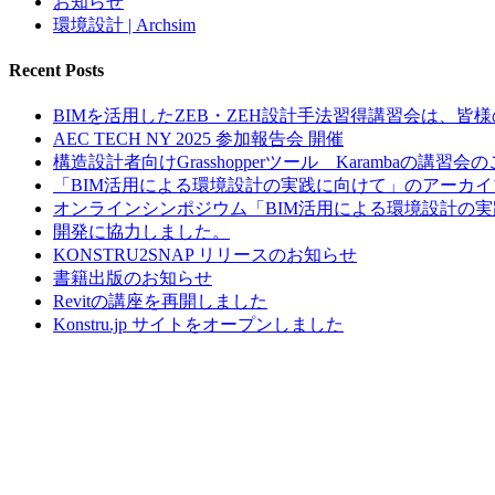
お知らせ
環境設計 | Archsim
Recent Posts
BIMを活用したZEB・ZEH設計手法習得講習会は、
AEC TECH NY 2025 参加報告会 開催
構造設計者向けGrasshopperツール Karambaの講習会
「BIM活用による環境設計の実践に向けて」のアーカ
オンラインシンポジウム「BIM活用による環境設計の
開発に協力しました。
KONSTRU2SNAP リリースのお知らせ
書籍出版のお知らせ
Revitの講座を再開しました
Konstru.jp サイトをオープンしました